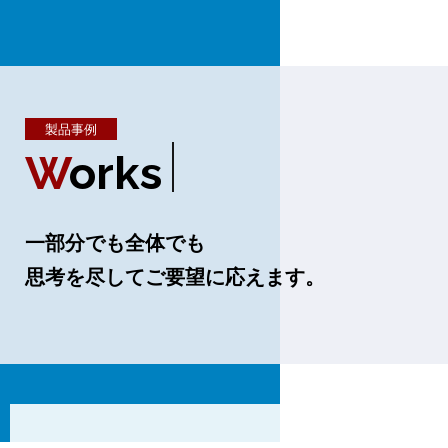
製品事例
W
O
R
K
S
一部分でも全体でも
思考を尽してご要望に応えます。