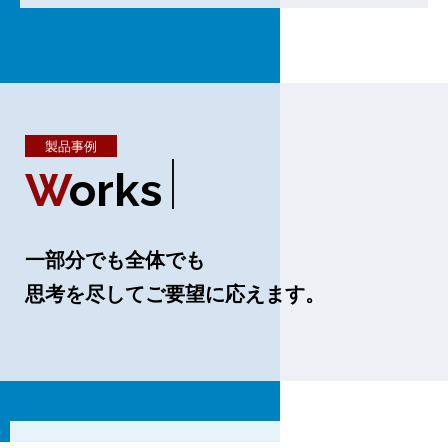
製品事例
W
O
R
K
S
一部分でも全体でも
思考を尽してご要望に応えます。