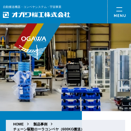
自動搬送機器・コンベヤシステム・宇宙事業
HOME
製品事例
チェーン駆動ローラコンベヤ（600KG搬送）