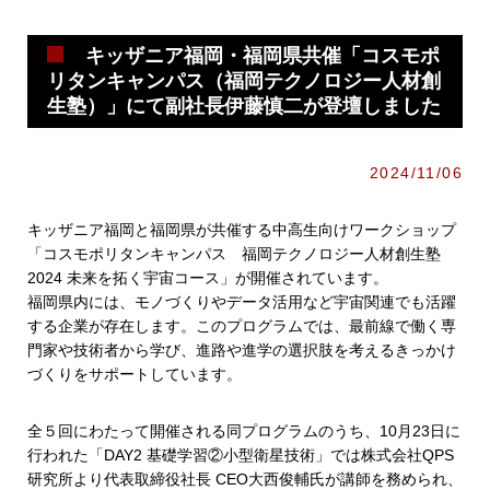
キッザニア福岡・福岡県共催「コスモポ
リタンキャンパス（福岡テクノロジー人材創
生塾）」にて副社長伊藤慎二が登壇しました
2024/11/06
キッザニア福岡と福岡県が共催する中高生向けワークショップ
「コスモポリタンキャンパス 福岡テクノロジー人材創生塾
2024 未来を拓く宇宙コース」が開催されています。
福岡県内には、モノづくりやデータ活用など宇宙関連でも活躍
する企業が存在します。このプログラムでは、最前線で働く専
門家や技術者から学び、進路や進学の選択肢を考えるきっかけ
づくりをサポートしています。
全５回にわたって開催される同プログラムのうち、10月23日に
行われた「DAY2 基礎学習②小型衛星技術」では株式会社QPS
研究所より代表取締役社長 CEO大西俊輔氏が講師を務められ、