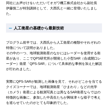
同社にお声がけをいただいてオガワ機工株式会社から副社長
伊藤慎二が特別講師として、大西氏と一緒に登壇いたしまし
た。
人工衛星の基礎から最新技術
プログラム前半では、大西氏から人工衛星の種類やそれぞれの
特徴について説明がありました。
その中の一つ、地球観測衛星のなかにはレーダーを使用する衛
星があり、ここでQPS研究所が開発した小型SAR（合成開口レ
ーダー）衛星「QPS-SAR」について具体的な事例を加えた解説
が行われました。
実際にQPS-SARが観測した画像を見て、それがどこかを当てる
クイズコーナーでは、地球観測衛星「ひまわり」などの光学
（カメラ）衛星による観測写真とは異なるSAR衛星ならではの
特徴的な画像に、参加した中高生たちが興味津々な様子で考え
を巡らせていたのがとても印象的でした。