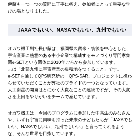
伊藤も一つ一つの質問に丁寧に答え、参加者にとって重要な学
びの場となりました。
JAXAでもいい、NASAでもいい、九州でもいい
オガワ機工副社長伊藤は、福岡県久留米・筑後を中心とした、
宇宙産業に熱意のある中小企業で構成するモノづくり専門家集
団e-SETという団体に2010年ごろから参加しています。
志は「北部九州に宇宙産業の集積地をつくること」です。
e-SETを通じてQPS研究所の「QPS-SAR」プロジェクトに携わ
らせていただくことが弊社のプライドの一つとなっています。
人工衛星の開発はとにかく大変なことの連続ですが、その大変
さを上回るやりがいをチームで感じています。
オガワ機工は、今回のプログラムに参加した中高生のみなさん
や、いずれ宇宙に興味を持った未来の子どもたちが「JAXAでも
いい、NASAでもいい、九州でもいい」と言ってくれるよう
な、そんな世界を目指しています。