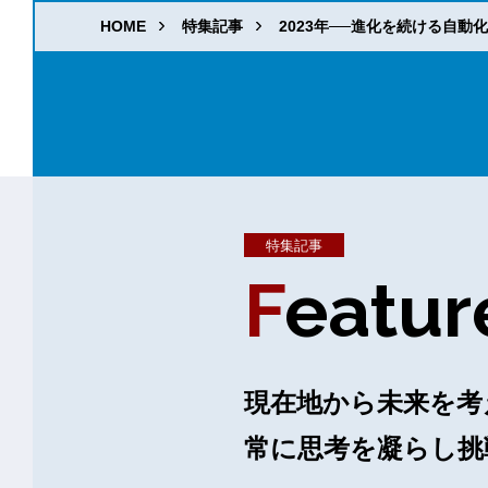
HOME
特集記事
2023年──進化を続ける自
特集記事
F
E
A
T
U
R
現在地から未来を考
常に思考を凝らし挑