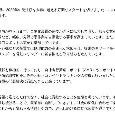
、既に2022年の受注額を大幅に超える好調なスタートを切りました。こ
ます。
動向が見られます。自動化装置の需要がさらに拡大しており、様々な業
場など、幅広い分野で手作業を自動化する要求が高まっています。また
関節ロボットの需要も増加しています。
ラシ機などの装置では処理能力の高速化が求められ、従来のギヤードモ
リンダーを電動シリンダーに置き換える取り組みも進んでいます。
戦も積極的に行っており、自律走行搬送ロボット（AMR）やロボット
画像認識技術を組み合わせたコンベヤトラッキングの習得も行いました
客様の問題解決に貢献できると感じています。
要望に応えるだけでなく、社会に貢献することを使命と考えています。
供し続けることで、産業界に貢献していきます。社会の変化に合わせて
これからも変わらぬ情熱と努力で、進化し続ける自動化装置を通じて社