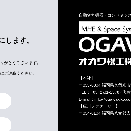
自動省力機器・コンベヤシ
にします。
りがとうございます。
にご連絡ください。
【本社】
〒839-0804 福岡県久留米
TEL： (0942)31-1378 (代表)
E-mail：info@ogawakiko.c
【広川ファクトリー】
〒834-0104 福岡県八女郡広