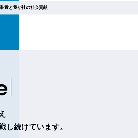
動化装置と我が社の社会貢献
E
え
戦し続けています。